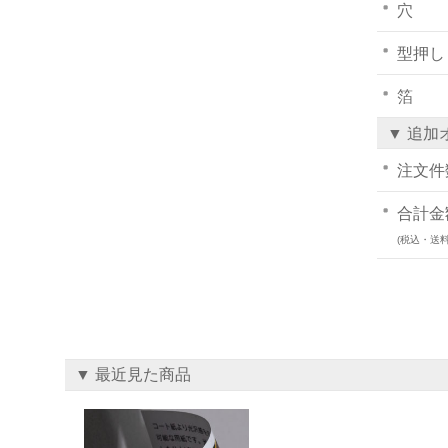
穴
型押し
箔
▼ 追加
注文件
合計金
(税込・送料
▼ 最近見た商品