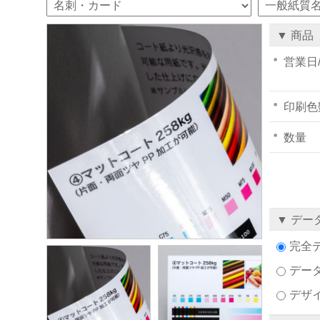
▼ 商品
営業日
印刷色
数量
▼ デー
完全
デー
デザ