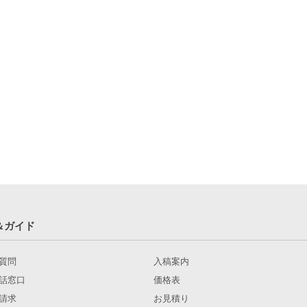
＆ガイド
質問
入稿案内
話窓口
価格表
請求
お見積り