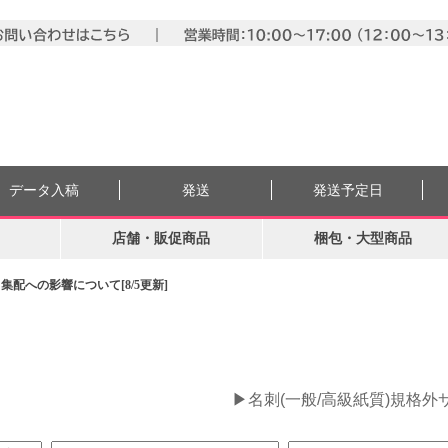
データ入稿
発送
発送予定日
店舗・販促商品
梱包・大型商品
配への影響について[8/5更新]
。
▶名刺(一般/高級紙質)規格