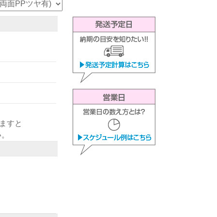
きますと
い。