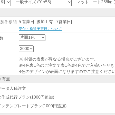
5 営業日 [後加工有 - 7営業日]
/製作期間
受付・発送予定日について
数
※ 材質の表裏が異なる場合がございます。
表4色裏1色のご注文で表1色裏4色でご入稿いただ
4色のデザインが表面になりますのでご注意くださ
タ有無
データ入稿注文
タ作成代行プラン
(1000円追加)
インテンプレートプラン
(1000円追加)