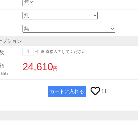
オプション
件
※ 直接入力してください
数
24,610
額
円
別途)
カートに入れる
11