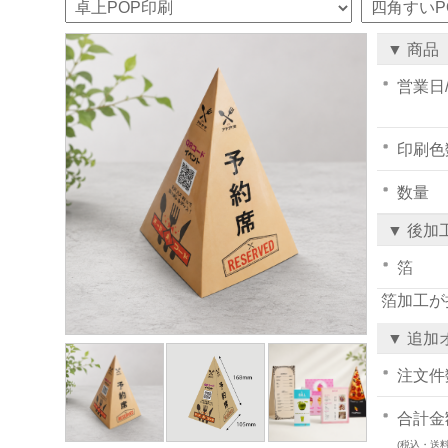
▼ 商品
営業日
印刷色
数量
▼ 後加
箔
箔加工が
▼ 追加
注文件
合計金
(税込・送料