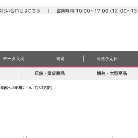
データ入稿
発送
発送予定日
店舗・販促商品
梱包・大型商品
配への影響について[8/5更新]
。