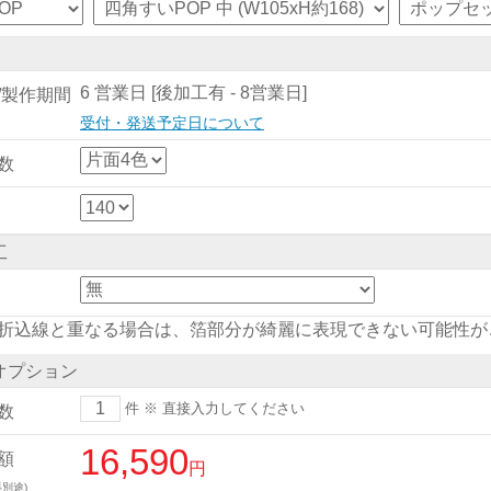
6 営業日 [後加工有 - 8営業日]
/製作期間
受付・発送予定日について
数
工
折込線と重なる場合は、箔部分が綺麗に表現できない可能性が
オプション
件
※ 直接入力してください
数
16,590
額
円
別途)