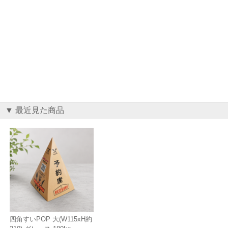
▼ 最近見た商品
四角すいPOP 大(W115xH約