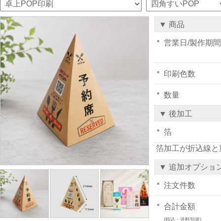
▼ 商品
営業日/製作期間
印刷色数
数量
▼ 後加工
箔
箔加工が折込線と
▼ 追加オプショ
注文件数
合計金額
(税込・送料別途)