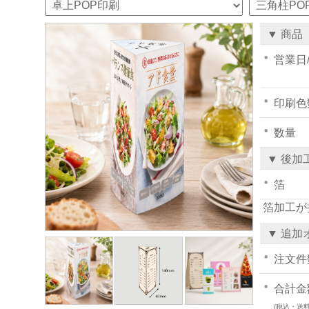
▼ 商品
営業日
印刷色
数量
▼ 後加
箔
箔加工が
▼ 追加
注文件
合計金
(税込・送料