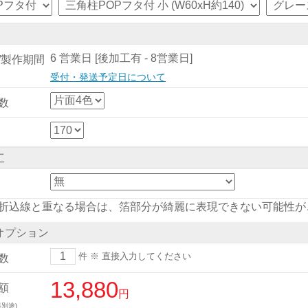
6 営業日 [後加工有 - 8営業日]
/製作期間
受付・発送予定日について
数
工
折込線と重なる場合は、箔部分が綺麗に表現できない可能性が
オプション
件
※ 直接入力してください
数
13,880
額
円
別途)