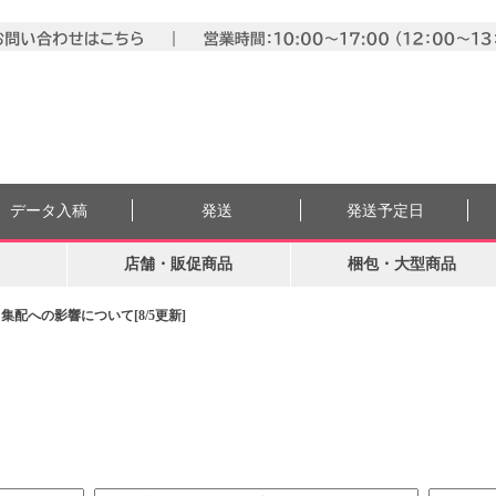
データ入稿
発送
発送予定日
店舗・販促商品
梱包・大型商品
配への影響について[8/5更新]
。