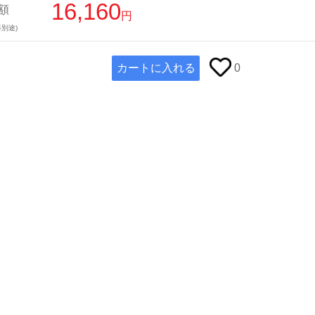
16,160
額
円
別途)
カートに入れる
0