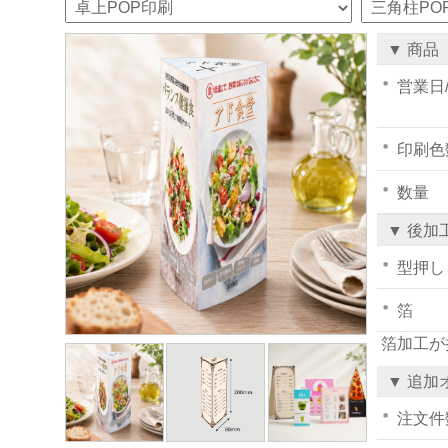
▼ 商品
営業日
印刷色
数量
▼ 後加
型押し
箔
箔加工が
▼ 追加
注文件