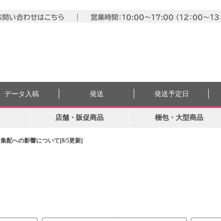
データ入稿
発送
発送予定日
店舗・販促商品
梱包・大型商品
配への影響について[8/5更新]
。