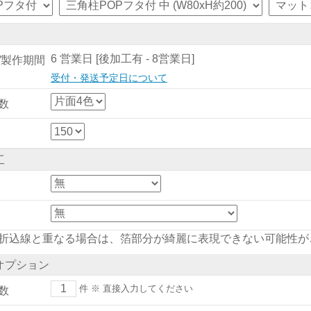
6 営業日 [後加工有 - 8営業日]
/製作期間
受付・発送予定日について
数
工
折込線と重なる場合は、箔部分が綺麗に表現できない可能性が
オプション
件
※ 直接入力してください
数