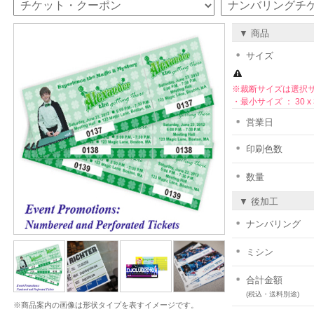
▼ 商品
サイズ
※裁断サイズは選択
・最小サイズ ： 30 x 3
営業日
印刷色数
数量
▼ 後加工
ナンバリング
ミシン
合計金額
(税込・送料別途)
※商品案内の画像は形状タイプを表すイメージです。