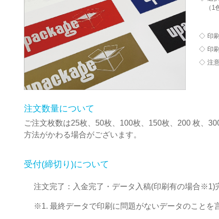
（1
◇ 印
◇ 印
◇ 注
注文
※折
注文数量について
ご注文枚数は25枚、50枚、100枚、150枚、200 枚
方法がかわる場合がございます。
受付(締切り)について
注文完了：入金完了・データ入稿(印刷有の場合※1
※1. 最終データで印刷に問題がないデータのことを