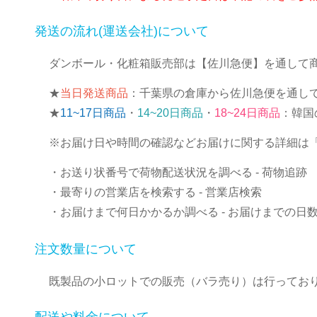
発送の流れ(運送会社)について
ダンボール・化粧箱販売部は【佐川急便】を通して
★
当日発送商品
：千葉県の倉庫から佐川急便を通し
★
11~17日商品
・
14~20日商品
・
18~24日商品
：韓国
※お届け日や時間の確認などお届けに関する詳細は
・お送り状番号で荷物配送状況を調べる
- 荷物追跡
・最寄りの営業店を検索する
- 営業店検索
・お届けまで何日かかるか調べる
- お届けまでの日
注文数量について
既製品の小ロットでの販売（バラ売り）は行ってお