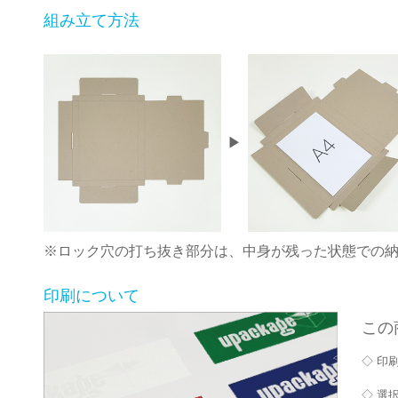
組み立て方法
▶
※ロック穴の打ち抜き部分は、中身が残った状態での
印刷について
この
◇ 印
◇ 選