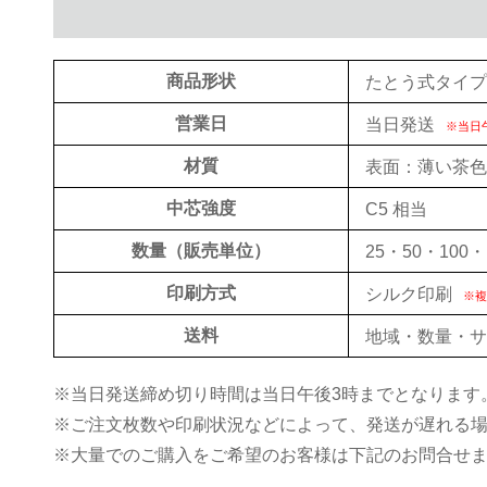
商品形状
たとう式タイプ
営業日
当日発送
※当日
材質
表面：薄い茶色
中芯強度
C5 相当
数量（販売単位）
25・50・100・
印刷方式
シルク印刷
※複
送料
地域・数量・サ
※当日発送締め切り時間は当日午後3時までとなります
※ご注文枚数や印刷状況などによって、発送が遅れる
※大量でのご購入をご希望のお客様は下記のお問合せ