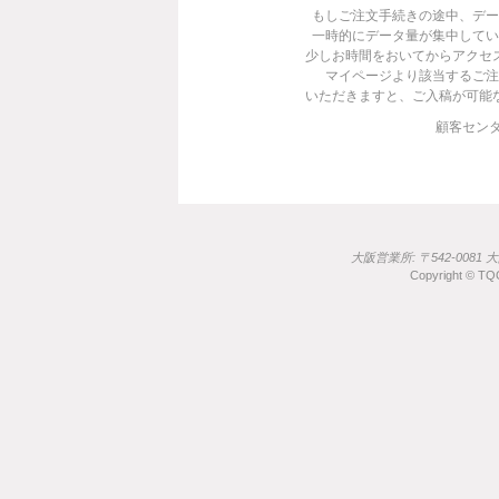
もしご注文手続きの途中、デー
一時的にデータ量が集中してい
少しお時間をおいてからアクセ
マイページより該当するご注
いただきますと、ご入稿が可能
顧客センター 
大阪営業所: 〒542-0081 
Copyright © TQO