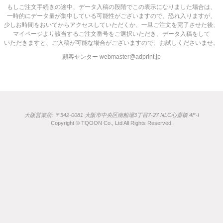
もしご注文手続きの途中、データ入稿の段階でこの表示になりました場合は、
一時的にデータ量が集中している可能性がございますので、恐れ入りますが、
少しお時間をおいてからアクセスしていただくか、一旦ご注文を完了させた後、
マイページより該当するご注文番号をご選択いただき、データ入稿をして
いただきますと、ご入稿が可能な場合がございますので、お試しくださいませ。
顧客センター webmaster@adprint.jp
大阪営業所: 〒542-0081 大阪市中央区南船場3丁目7-27 NLC心斎橋 4F-I
Copyright © TQOON Co., Ltd All Rights Reserved.