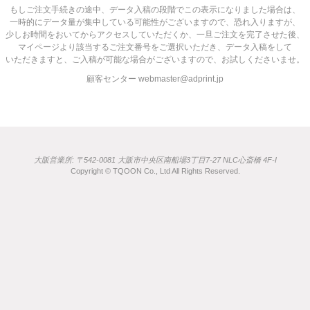
もしご注文手続きの途中、データ入稿の段階でこの表示になりました場合は、
一時的にデータ量が集中している可能性がございますので、恐れ入りますが、
少しお時間をおいてからアクセスしていただくか、一旦ご注文を完了させた後、
マイページより該当するご注文番号をご選択いただき、データ入稿をして
いただきますと、ご入稿が可能な場合がございますので、お試しくださいませ。
顧客センター webmaster@adprint.jp
大阪営業所: 〒542-0081 大阪市中央区南船場3丁目7-27 NLC心斎橋 4F-I
Copyright © TQOON Co., Ltd All Rights Reserved.